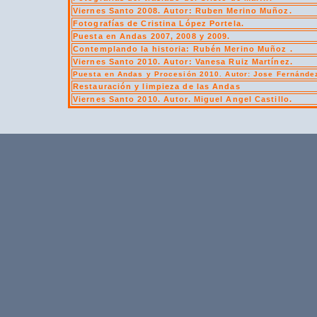
Viernes Santo 2008. Autor: Ruben Merino Muñoz.
Fotografías de Cristina López Portela.
Puesta en Andas 2007, 2008 y 2009.
Contemplando la historia: Rubén Merino Muñoz .
Viernes Santo 2010. Autor: Vanesa Ruiz Martínez.
Puesta en Andas y Procesión 2010. Autor: Jose Fernánde
Restauración y limpieza de las Andas
Viernes Santo 2010. Autor. Miguel Angel Castillo.