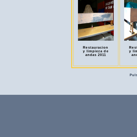
Restauracion
Res
y limpieza de
y li
andas 2011
an
Pul