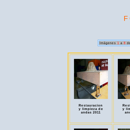
F
Imágenes
1
a
8
de
Restauracion
Res
y limpieza de
y li
andas 2011
an