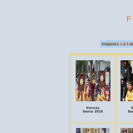
F
Imágenes
1
a
8
de
Viernes
V
Santo 2010
Sa