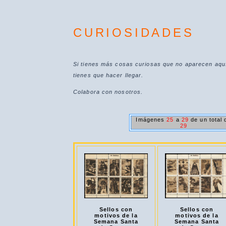
CURIOSIDADES
Si tienes más cosas curiosas que no aparecen aqu
tienes que hacer llegar.
Colabora con nosotros.
Imágenes
25
a
29
de un total 
29
Sellos con
Sellos con
motivos de la
motivos de la
Semana Santa
Semana Santa