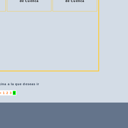
de Cuenca
de Cuenca
gina a la que deseas ir
<
1
2
3
4