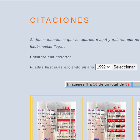
CITACIONES
Si tienes citaciones que no aparecen aquí y quieres que s
hacérnoslas llegar.
Colabora con nosotros.
Puedes buscarlas eligiendo un año
Imágenes
9
a
16
de un total de
59