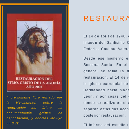
RESTAUR
El 14 de abril de 1946
Imagen del Santísimo C
Federico Coullaut Valer
Desde ese momento est
Semana Santa. En el 
general se toma la d
restauración. El 14 de 
la iglesia parroquial de
Hermandad hacia Madri
León, y por cosas del 
Impresionante libro editado por
la Hermandad, sobre la
donde se realizó en el
resturación del Cristo. La
separan estos dos acont
documentación gráfica es
posterior restauración.
espectacular, y además incluye
un DVD.
El informe del estudio 