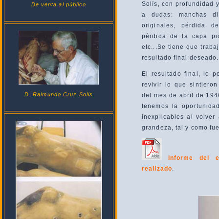
Solís, con profundidad 
De venta al público
a dudas: manchas dis
originales, pérdida d
pérdida de la capa pic
etc...Se tiene que trab
resultado final deseado.
El resultado final, lo
revivir lo que sintier
D. Raimundo Cruz Solis
del mes de abril de 1946
tenemos la oportunidad
inexplicables al volve
grandeza, tal y como fu
Informe del es
realizado
.